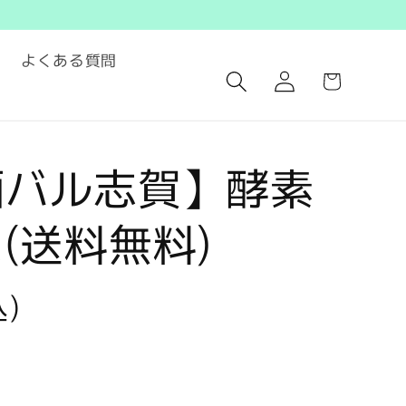
ロ
カ
よくある質問
グ
ー
イ
ト
ン
酒バル志賀】酵素
(送料無料)
込)