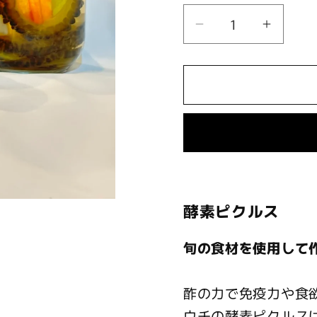
格
量
【日
【日
本
本
酒
酒
バ
バ
ル
ル
志
志
賀】
賀】
酵
酵
素
素
酵素ピクルス
ピ
ピ
ク
ク
旬の食材を使用して
ル
ル
ス
ス
酢の力で免疫力や食
(送
(送
ウチの酵素ピクルス