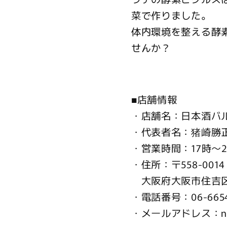
料
料
菜で作りました。
無
無
体内環境を整える酵
料)
料)
の
の
せんか？
数
数
量
量
を
を
■店舗情報
減
増
・店舗名：日本酒バ
ら
や
・代表者名：猪崎勝
す
す
・営業時間：17時〜2
・住所：〒558-0014
大阪府大阪市住吉区我
・電話番号：06-6654
・メールアドレス：n0619