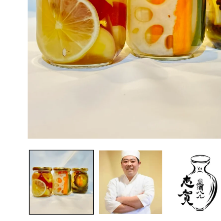
モ
ー
ダ
ル
で
メ
デ
ィ
ア