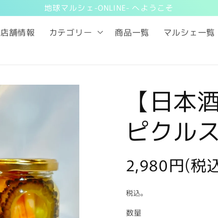
地球マルシェ-ONLINE- へようこそ
店舗情報
カテゴリー
商品一覧
マルシェ一覧
【日本
ピクルス
通
2,980円(税
常
税込。
価
数量
数